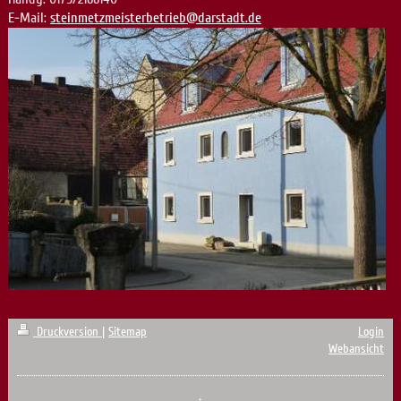
E-Mail:
steinmetzmeisterbetrieb@darstadt.de
Druckversion
|
Sitemap
Login
Webansicht